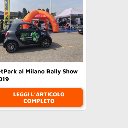
etPark al Milano Rally Show
019
LEGGI L’ARTICOLO
COMPLETO