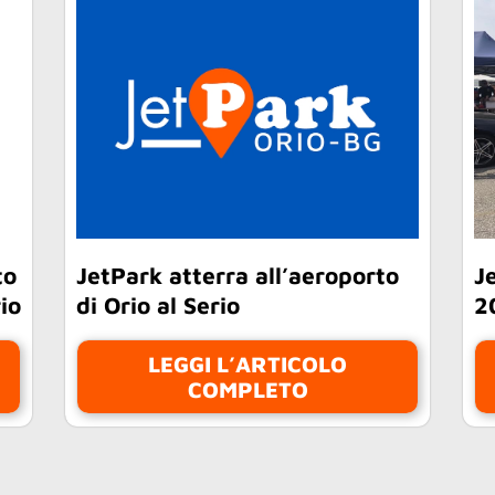
to
JetPark atterra all’aeroporto
J
io
di Orio al Serio
2
LEGGI L’ARTICOLO
COMPLETO