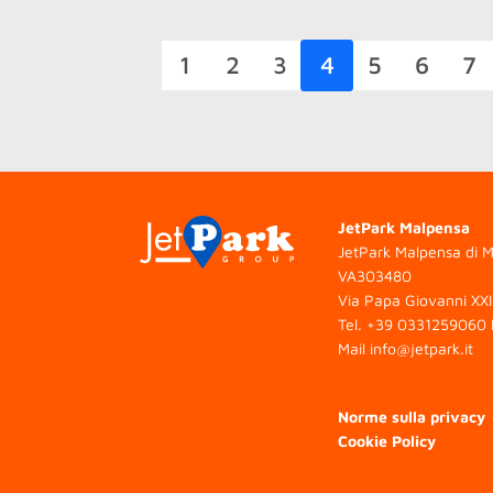
1
2
3
4
5
6
7
JetPark Malpensa
JetPark Malpensa di M
VA303480
Via Papa Giovanni XXI
Tel.
+39 0331259060
Mail
info@jetpark.it
Norme sulla privacy
Cookie Policy