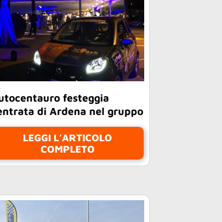
utocentauro festeggia
’entrata di Ardena nel gruppo
LEGGI L’ARTICOLO
COMPLETO