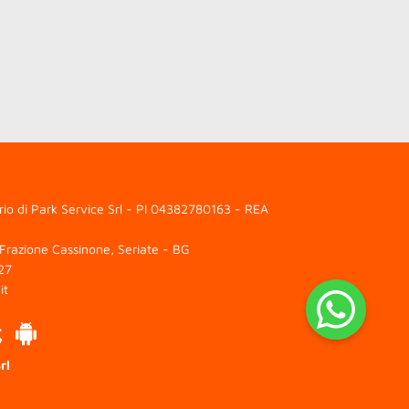
erio di Park Service Srl - PI 04382780163 - REA
 Frazione Cassinone, Seriate - BG
27
it
rl