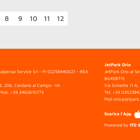
8
9
10
11
12
JetPark Orio
alpensa Service Srl - PI 02256440021 - REA
JetPark Orio al S
BG458715
II, 206, Cardano al Campo- VA
Via Grinetta 11 A,
Mob.
+39 3460615773
Tel.
+39 0352384
Mail
orio@jetpark.
Scarica l’App
Powered by
ITD S